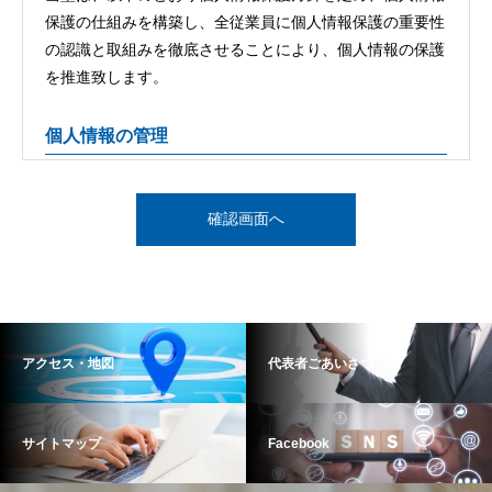
保護の仕組みを構築し、全従業員に個人情報保護の重要性
の認識と取組みを徹底させることにより、個人情報の保護
を推進致します。
個人情報の管理
当塾は、お客さまの個人情報を正確かつ最新の状態に保
ち、個人情報への不正アクセス・紛失・破損・改ざん・漏
洩などを防止するため、セキュリティシステムの維持・管
理体制の整備・社員教育の徹底等の必要な措置を講じ、安
全対策を実施し個人情報の厳重な管理を行ないます。
個人情報の利用目的
アクセス・地図
代表者ごあいさつ
お客さまからお預かりした個人情報は、当塾からのご連絡
や業務のご案内やご質問に対する回答として、電子メール
サイトマップ
Facebook
や資料のご送付に利用いたします。