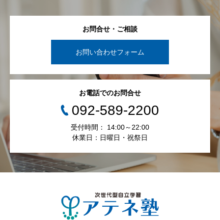
個人情報の第三者への開示・提供の禁止
お問合せ・ご相談
当塾は、お客さまよりお預かりした個人情報を適切に管理
し、次のいずれかに該当する場合を除き、個人情報を第三
お問い合わせフォーム
者に開示いたしません。
・お客さまの同意がある場合
・お客さまが希望されるサービスを行なうために当塾が業
お電話でのお問合せ
務を委託する業者に対して開示する場合
・法令に基づき開示することが必要である場合
092-589-2200
受付時間： 14:00～22:00
個人情報の安全対策
休業日：日曜日・祝祭日
当塾は、個人情報の正確性及び安全性確保のために、セキ
ュリティに万全の対策を講じています。
ご本人の照会
お客さまがご本人の個人情報の照会・修正・削除などをご