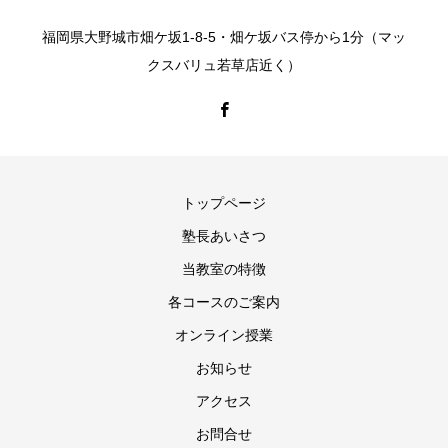
希望される場合には、ご本人であることを確認の上、対応
福岡県大野城市畑ケ坂1-8-5・畑ケ坂バス停から1分（マッ
させていただきます。
クスバリュ若草店近く）
法令、規範の遵守と見直し
当塾は、保有する個人情報に関して適用される日本の法
令、その他規範を遵守するとともに、本ポリシーの内容を
適宜見直し、その改善に努めます。
トップページ
塾長あいさつ
お問い合せ
当教室の特徴
当塾の個人情報の取扱に関するお問い合せは下記までご連
各コースのご案内
絡ください。
オンライン授業
アテネ塾
お知らせ
〒816-0982
福岡県大野城市畑ケ坂1-8-5
アクセス
電話番号：092-589-2200
お問合せ
FAX 番号：092-589-2201