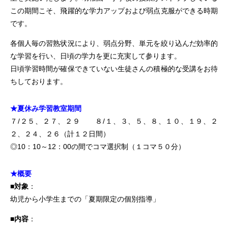
この期間こそ、飛躍的な学力アップおよび弱点克服ができる時期
です。
各個人毎の習熟状況により、弱点分野、単元を絞り込んだ効率的
な学習を行い、日頃の学力を更に充実して参ります。
日頃学習時間が確保できていない生徒さんの積極的な受講をお待
ちしております。
★夏休み学習教室期間
７/２５、２７、２９
８/１、３、５、８、１０、１９、２
２、２４、２６（計１２日間）
◎10：10～12：00の間でコマ選択制（１コマ５０分）
★概要
■対象
：
幼児から小学生までの「夏期限定の個別指導」
■内容
：