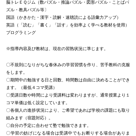
脳トレＥＱジム（数パズル・推論パズル・図形パズル・ことばパ
ズル・教具パズル等〕
国語（かきかた・漢字・読解・速聴読による語彙力アップ）
英語（「読む」「書く」「話す」を効率よく学べる教材を使用）
プログラミング
※指導内容及び教材は、現在の習熟状況に準じます。
〇
不規則になりがちな春休みの学習習慣を作り、苦手教科の克服
をします。
〇
期間中の勉強する日と回数、時間数は自由に決めることができ
ます。（最低４コマ受講）
〇
受講日数や時間により受講料は変わりますが、通常授業より１
コマ単価は低く設定しています。
〇
各個人の進捗状況により、ご希望であれば学校の課題にも取り
組みます（宿題対応）。
〇
自分の予定に合わせて塾で勉強できます。
〇
学習の妨げになる場合は受講中でもお断りする場合がありま